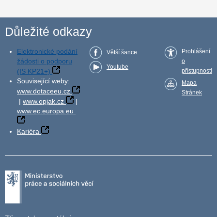
Důležité odkazy
Elektronické podání
Prohlášení
Větší šance
žádosti o podporu
o
Youtube
(IS KP21+)
přístupnosti
Související weby:
Mapa
www.dotaceeu.cz
Stránek
|
www.opjak.cz
|
www.ec.europa.eu
Kariéra