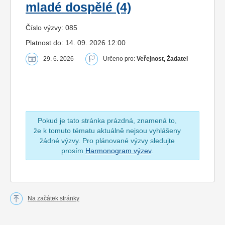
mladé dospělé (4)
Číslo výzvy: 085
Platnost do: 14. 09. 2026 12:00
29. 6. 2026
Určeno pro:
Veřejnost, Žadatel
Pokud je tato stránka prázdná, znamená to,
že k tomuto tématu aktuálně nejsou vyhlášeny
žádné výzvy. Pro plánované výzvy sledujte
prosím
Harmonogram výzev
.
Na začátek stránky