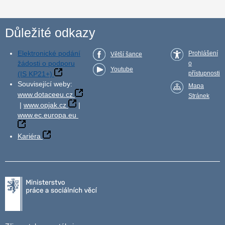
Důležité odkazy
Elektronické podání
Prohlášení
Větší šance
žádosti o podporu
o
Youtube
(IS KP21+)
přístupnosti
Související weby:
Mapa
www.dotaceeu.cz
Stránek
|
www.opjak.cz
|
www.ec.europa.eu
Kariéra