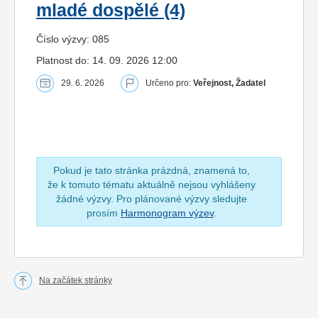
mladé dospělé (4)
Číslo výzvy: 085
Platnost do: 14. 09. 2026 12:00
29. 6. 2026
Určeno pro:
Veřejnost, Žadatel
Pokud je tato stránka prázdná, znamená to,
že k tomuto tématu aktuálně nejsou vyhlášeny
žádné výzvy. Pro plánované výzvy sledujte
prosím
Harmonogram výzev
.
Na začátek stránky