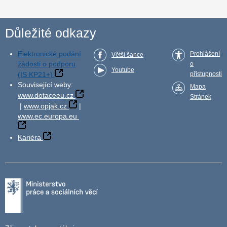
Důležité odkazy
Elektronické podání
Prohlášení
Větší šance
žádosti o podporu
o
Youtube
(IS KP21+)
přístupnosti
Související weby:
Mapa
www.dotaceeu.cz
Stránek
|
www.opjak.cz
|
www.ec.europa.eu
Kariéra