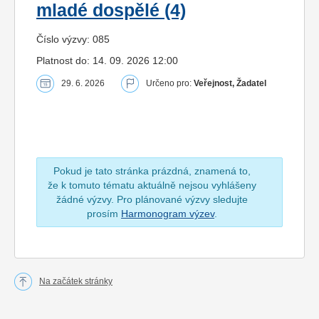
mladé dospělé (4)
Číslo výzvy: 085
Platnost do: 14. 09. 2026 12:00
29. 6. 2026
Určeno pro:
Veřejnost, Žadatel
Pokud je tato stránka prázdná, znamená to,
že k tomuto tématu aktuálně nejsou vyhlášeny
žádné výzvy. Pro plánované výzvy sledujte
prosím
Harmonogram výzev
.
Na začátek stránky