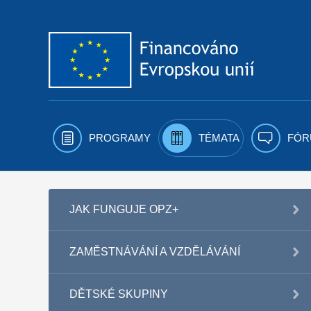
Přejít k obsahu
PROGRAMY
TÉMATA
FÓR
JAK FUNGUJE OPZ+
ZAMĚSTNÁVÁNÍ A VZDĚLÁVÁNÍ
DĚTSKÉ SKUPINY