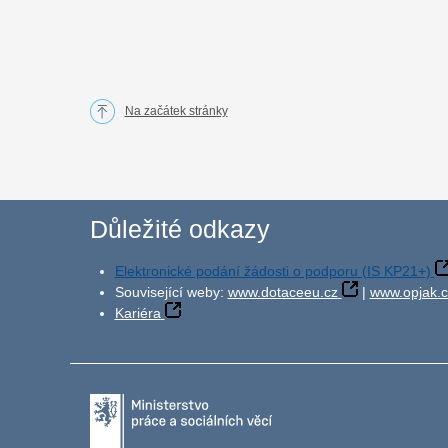
Na začátek stránky
Důležité odkazy
Elektronické podání žádosti o podporu (IS KP21+)
Související weby:
www.dotaceeu.cz
|
www.opjak.c
Kariéra