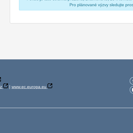
Pro plánované výzvy sledujte pr
z
|
www.ec.europa.eu