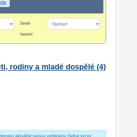
 vše
Směr
řazení:
i, rodiny a mladé dospělé (4)
 tématu aktuálně nejsou vyhlášeny žádné výzvy.