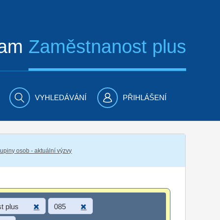
ram
Zaměstnanost plus
VYHLEDÁVÁNÍ
PŘIHLÁŠENÍ
piny osob - aktuální výzvy
t plus
085