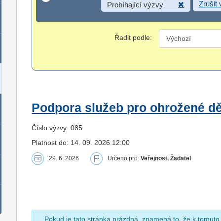
Zrušit
Probíhající výzvy
Řadit podle:
Podpora služeb pro ohrožené dět
Číslo výzvy: 085
Platnost do: 14. 09. 2026 12:00
29. 6. 2026
Určeno pro:
Veřejnost, Žadatel
Pokud je tato stránka prázdná, znamená to, že k tomuto