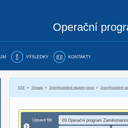
Operační prog
UM
VÝSLEDKY
KONTAKTY
/
/
/
ESF
Témata
Znevýhodněné skupiny osob
Znevýhodněné sku
Upravit filtr
Upravit filtr
03 Operační program Zaměstnanos