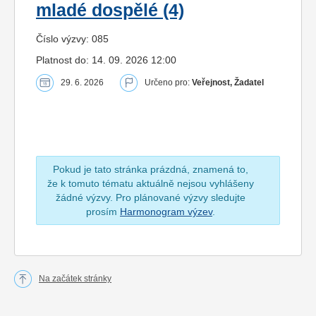
mladé dospělé (4)
Číslo výzvy: 085
Platnost do: 14. 09. 2026 12:00
29. 6. 2026
Určeno pro:
Veřejnost, Žadatel
Pokud je tato stránka prázdná, znamená to,
že k tomuto tématu aktuálně nejsou vyhlášeny
žádné výzvy. Pro plánované výzvy sledujte
prosím
Harmonogram výzev
.
Na začátek stránky