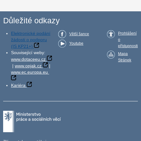
Důležité odkazy
Elektronické podání
Prohlášení
Větší šance
žádosti o podporu
o
Youtube
(IS KP21+)
přístupnosti
Související weby:
Mapa
www.dotaceeu.cz
Stránek
|
www.opjak.cz
|
www.ec.europa.eu
Kariéra