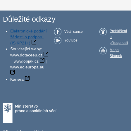
Důležité odkazy
Elektronické podání
Prohlášení
Větší šance
žádosti o podporu
o
Youtube
(IS KP21+)
přístupnosti
Související weby:
Mapa
www.dotaceeu.cz
Stránek
|
www.opjak.cz
|
www.ec.europa.eu
Kariéra