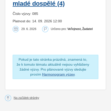
mladé dospělé (4)
Číslo výzvy: 085
Platnost do: 14. 09. 2026 12:00
29. 6. 2026
Určeno pro:
Veřejnost, Žadatel
Pokud je tato stránka prázdná, znamená to,
že k tomuto tématu aktuálně nejsou vyhlášeny
žádné výzvy. Pro plánované výzvy sledujte
prosím
Harmonogram výzev
.
Na začátek stránky