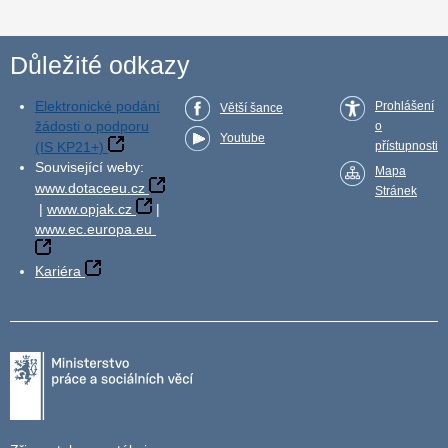
Důležité odkazy
Elektronické podání
Prohlášení
Větší šance
žádosti o podporu
o
Youtube
(IS KP21+)
přístupnosti
Související weby:
Mapa
www.dotaceeu.cz
Stránek
|
www.opjak.cz
|
www.ec.europa.eu
Kariéra