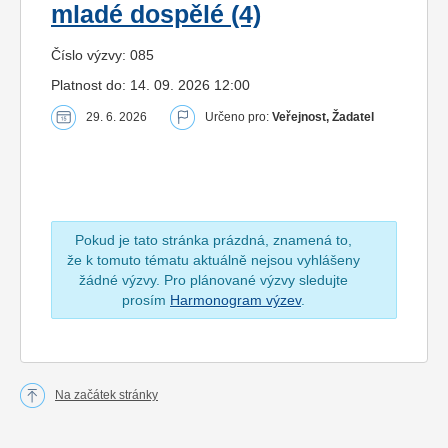
mladé dospělé (4)
Číslo výzvy: 085
Platnost do: 14. 09. 2026 12:00
29. 6. 2026
Určeno pro:
Veřejnost, Žadatel
Pokud je tato stránka prázdná, znamená to,
že k tomuto tématu aktuálně nejsou vyhlášeny
žádné výzvy. Pro plánované výzvy sledujte
prosím
Harmonogram výzev
.
Na začátek stránky