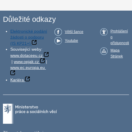
Důležité odkazy
Elektronické podání
Prohlášení
Větší šance
žádosti o podporu
o
Youtube
(IS KP21+)
přístupnosti
Související weby:
Mapa
www.dotaceeu.cz
Stránek
|
www.opjak.cz
|
www.ec.europa.eu
Kariéra