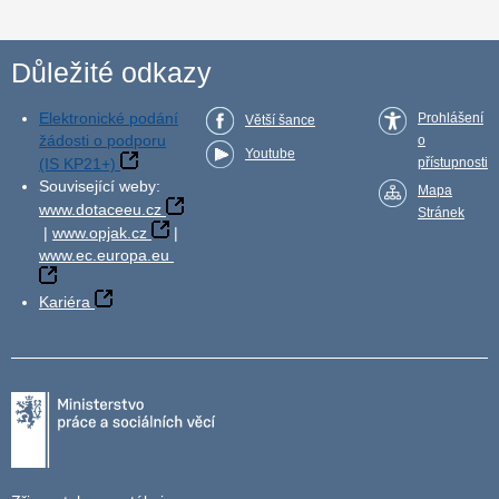
Důležité odkazy
Elektronické podání
Prohlášení
Větší šance
žádosti o podporu
o
Youtube
(IS KP21+)
přístupnosti
Související weby:
Mapa
www.dotaceeu.cz
Stránek
|
www.opjak.cz
|
www.ec.europa.eu
Kariéra