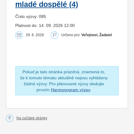
mladé dospělé (4)
Číslo výzvy: 085
Platnost do: 14. 09. 2026 12:00
29. 6. 2026
Určeno pro:
Veřejnost, Žadatel
Pokud je tato stránka prázdná, znamená to,
že k tomuto tématu aktuálně nejsou vyhlášeny
žádné výzvy. Pro plánované výzvy sledujte
prosím
Harmonogram výzev
.
Na začátek stránky