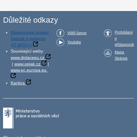
Důležité odkazy
Elektronické podání
Prohlášení
Větší šance
žádosti o podporu
o
Youtube
(IS KP21+)
přístupnosti
Související weby:
Mapa
www.dotaceeu.cz
Stránek
|
www.opjak.cz
|
www.ec.europa.eu
Kariéra