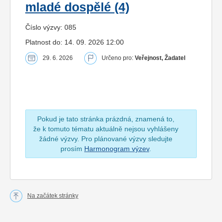
mladé dospělé (4)
Číslo výzvy: 085
Platnost do: 14. 09. 2026 12:00
29. 6. 2026
Určeno pro:
Veřejnost, Žadatel
Pokud je tato stránka prázdná, znamená to,
že k tomuto tématu aktuálně nejsou vyhlášeny
žádné výzvy. Pro plánované výzvy sledujte
prosím
Harmonogram výzev
.
Na začátek stránky