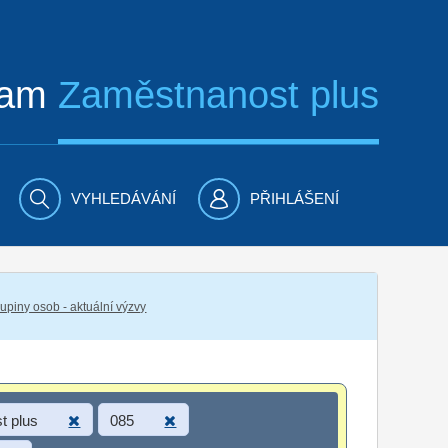
ram
Zaměstnanost plus
VYHLEDÁVÁNÍ
PŘIHLÁŠENÍ
piny osob - aktuální výzvy
t plus
085