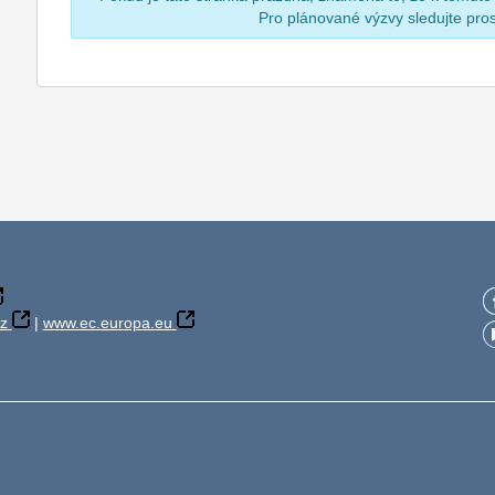
Pro plánované výzvy sledujte pr
z
|
www.ec.europa.eu