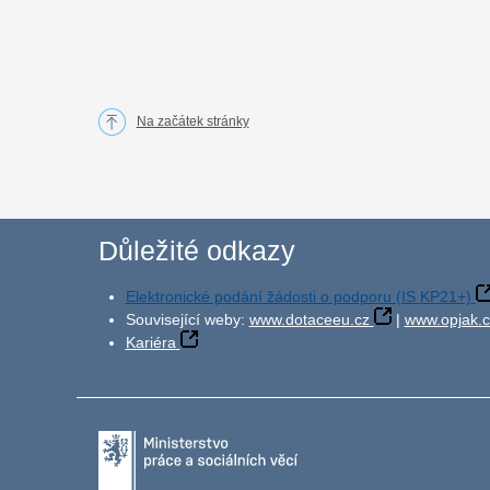
Na začátek stránky
Důležité odkazy
Elektronické podání žádosti o podporu (IS KP21+)
Související weby:
www.dotaceeu.cz
|
www.opjak.c
Kariéra