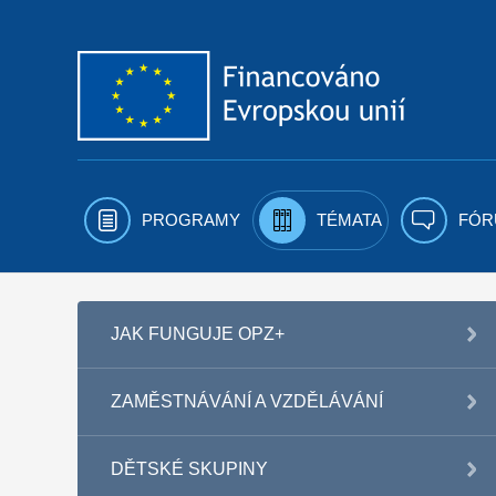
Přejít k obsahu
PROGRAMY
TÉMATA
FÓR
JAK FUNGUJE OPZ+
ZAMĚSTNÁVÁNÍ A VZDĚLÁVÁNÍ
DĚTSKÉ SKUPINY