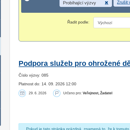
Zrušit
Probíhající výzvy
Řadit podle:
Podpora služeb pro ohrožené dět
Číslo výzvy: 085
Platnost do: 14. 09. 2026 12:00
29. 6. 2026
Určeno pro:
Veřejnost, Žadatel
Pokud je tato stránka prázdná, znamená to, že k tomuto