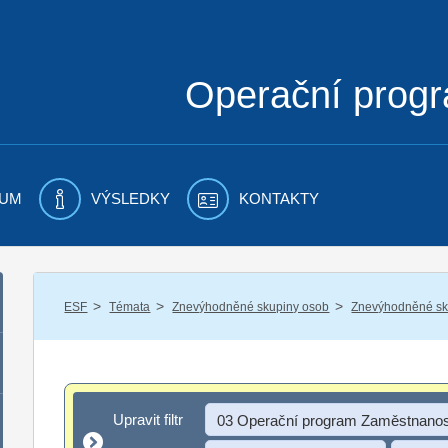
Operační prog
UM
VÝSLEDKY
KONTAKTY
/
/
/
ESF
Témata
Znevýhodněné skupiny osob
Znevýhodněné sku
Upravit filtr
Upravit filtr
03 Operační program Zaměstnanos