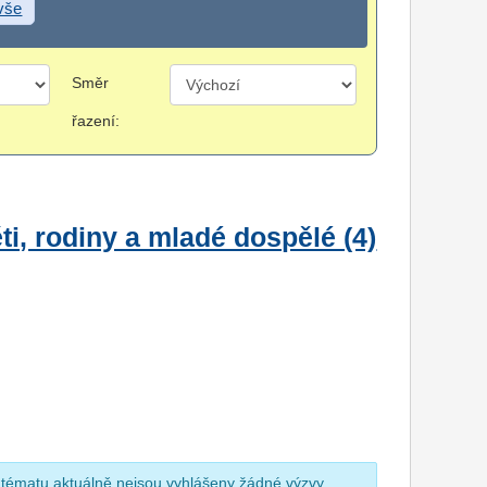
 vše
Směr
řazení:
i, rodiny a mladé dospělé (4)
 tématu aktuálně nejsou vyhlášeny žádné výzvy.