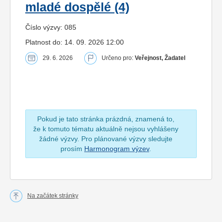
mladé dospělé (4)
Číslo výzvy: 085
Platnost do: 14. 09. 2026 12:00
29. 6. 2026
Určeno pro:
Veřejnost, Žadatel
Pokud je tato stránka prázdná, znamená to,
že k tomuto tématu aktuálně nejsou vyhlášeny
žádné výzvy. Pro plánované výzvy sledujte
prosím
Harmonogram výzev
.
Na začátek stránky