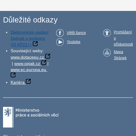
Důležité odkazy
Elektronické podání
Prohlášení
Větší šance
žádosti o podporu
o
Youtube
(IS KP21+)
přístupnosti
Související weby:
Mapa
www.dotaceeu.cz
Stránek
|
www.opjak.cz
|
www.ec.europa.eu
Kariéra