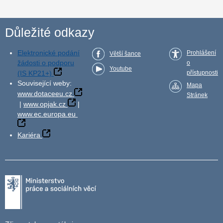
Důležité odkazy
Elektronické podání
Prohlášení
Větší šance
žádosti o podporu
o
Youtube
(IS KP21+)
přístupnosti
Související weby:
Mapa
www.dotaceeu.cz
Stránek
|
www.opjak.cz
|
www.ec.europa.eu
Kariéra