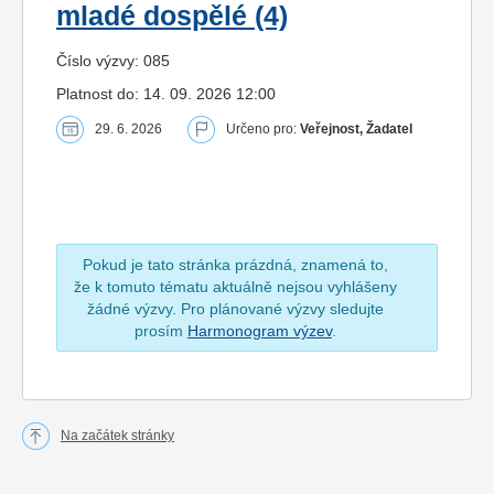
mladé dospělé (4)
Číslo výzvy: 085
Platnost do: 14. 09. 2026 12:00
29. 6. 2026
Určeno pro:
Veřejnost, Žadatel
Pokud je tato stránka prázdná, znamená to,
že k tomuto tématu aktuálně nejsou vyhlášeny
žádné výzvy. Pro plánované výzvy sledujte
prosím
Harmonogram výzev
.
Na začátek stránky