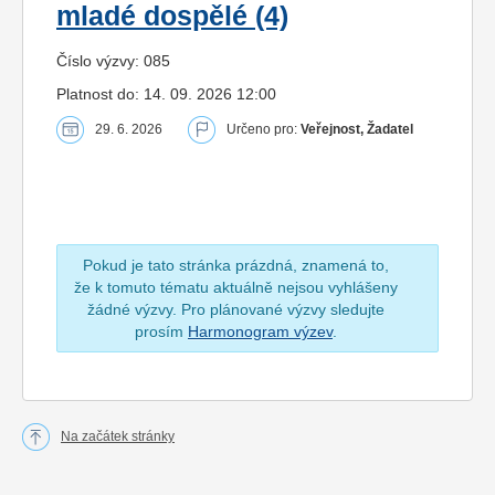
mladé dospělé (4)
Číslo výzvy: 085
Platnost do: 14. 09. 2026 12:00
29. 6. 2026
Určeno pro:
Veřejnost, Žadatel
Pokud je tato stránka prázdná, znamená to,
že k tomuto tématu aktuálně nejsou vyhlášeny
žádné výzvy. Pro plánované výzvy sledujte
prosím
Harmonogram výzev
.
Na začátek stránky