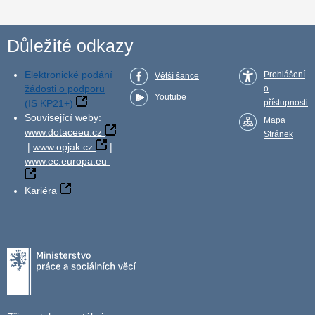
Důležité odkazy
Elektronické podání
Prohlášení
Větší šance
žádosti o podporu
o
Youtube
(IS KP21+)
přístupnosti
Související weby:
Mapa
www.dotaceeu.cz
Stránek
|
www.opjak.cz
|
www.ec.europa.eu
Kariéra