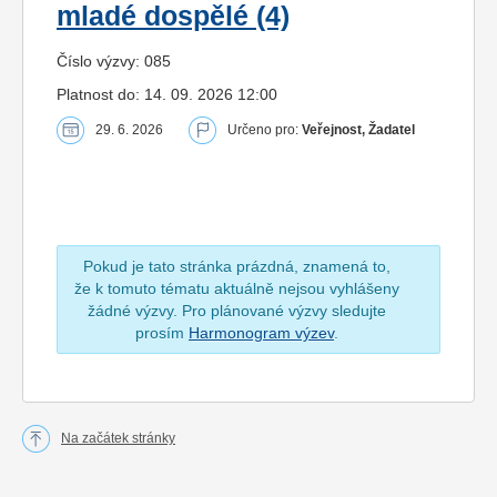
mladé dospělé (4)
Číslo výzvy: 085
Platnost do: 14. 09. 2026 12:00
29. 6. 2026
Určeno pro:
Veřejnost, Žadatel
Pokud je tato stránka prázdná, znamená to,
že k tomuto tématu aktuálně nejsou vyhlášeny
žádné výzvy. Pro plánované výzvy sledujte
prosím
Harmonogram výzev
.
Na začátek stránky