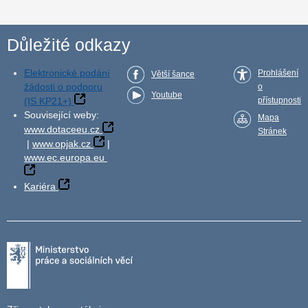
Důležité odkazy
Elektronické podání
Prohlášení
Větší šance
žádosti o podporu
o
Youtube
(IS KP21+)
přístupnosti
Související weby:
Mapa
www.dotaceeu.cz
Stránek
|
www.opjak.cz
|
www.ec.europa.eu
Kariéra