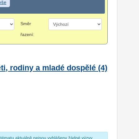
 vše
Směr
řazení:
i, rodiny a mladé dospělé (4)
 tématu aktuálně nejsou vyhlášeny žádné výzvy.