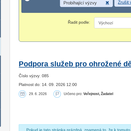
Zrušit
Probíhající výzvy
Řadit podle:
Podpora služeb pro ohrožené dět
Číslo výzvy: 085
Platnost do: 14. 09. 2026 12:00
29. 6. 2026
Určeno pro:
Veřejnost, Žadatel
Pokud je tato stránka prázdná, znamená to, že k tomuto