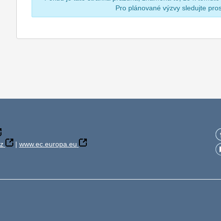
Pro plánované výzvy sledujte pr
z
|
www.ec.europa.eu