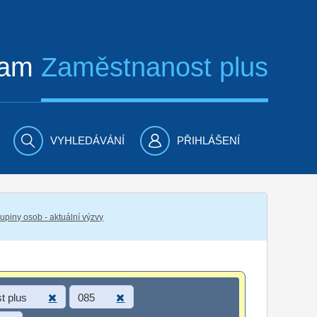
ram
Zaměstnanost plus
VYHLEDÁVÁNÍ
PŘIHLÁŠENÍ
piny osob - aktuální výzvy
t plus
085