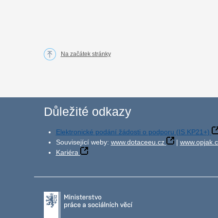
Na začátek stránky
Důležité odkazy
Elektronické podání žádosti o podporu (IS KP21+)
Související weby:
www.dotaceeu.cz
|
www.opjak.c
Kariéra