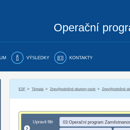
Operační prog
UM
VÝSLEDKY
KONTAKTY
/
/
/
ESF
Témata
Znevýhodněné skupiny osob
Znevýhodněné sku
Upravit filtr
Upravit filtr
03 Operační program Zaměstnanos