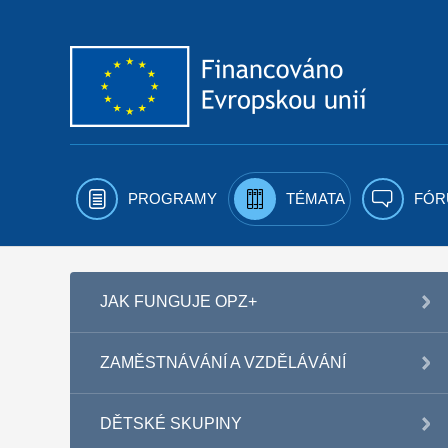
Přejít k obsahu
PROGRAMY
TÉMATA
FÓR
JAK FUNGUJE OPZ+
ZAMĚSTNÁVÁNÍ A VZDĚLÁVÁNÍ
DĚTSKÉ SKUPINY