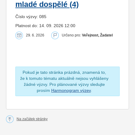
mladé dospělé (4)
Číslo výzvy: 085
Platnost do: 14. 09. 2026 12:00
29. 6. 2026
Určeno pro:
Veřejnost, Žadatel
Pokud je tato stránka prázdná, znamená to,
že k tomuto tématu aktuálně nejsou vyhlášeny
žádné výzvy. Pro plánované výzvy sledujte
prosím
Harmonogram výzev
.
Na začátek stránky