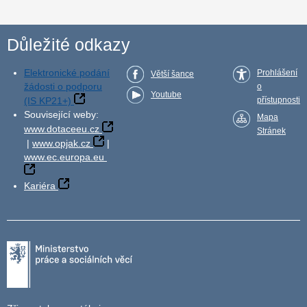
Důležité odkazy
Elektronické podání
Prohlášení
Větší šance
žádosti o podporu
o
Youtube
(IS KP21+)
přístupnosti
Související weby:
Mapa
www.dotaceeu.cz
Stránek
|
www.opjak.cz
|
www.ec.europa.eu
Kariéra