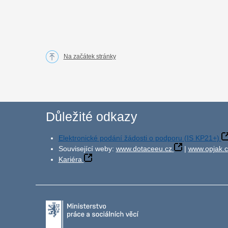
Na začátek stránky
Důležité odkazy
Elektronické podání žádosti o podporu (IS KP21+)
Související weby:
www.dotaceeu.cz
|
www.opjak.c
Kariéra