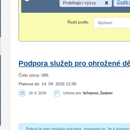
Zrušit
Probíhající výzvy
Řadit podle:
Podpora služeb pro ohrožené dět
Číslo výzvy: 085
Platnost do: 14. 09. 2026 12:00
29. 6. 2026
Určeno pro:
Veřejnost, Žadatel
Pokud je tato stránka prázdná, znamená to, že k tomuto