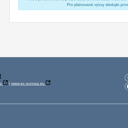
Pro plánované výzvy sledujte pr
z
|
www.ec.europa.eu