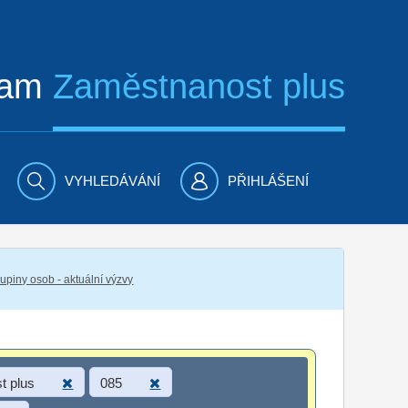
ram
Zaměstnanost plus
VYHLEDÁVÁNÍ
PŘIHLÁŠENÍ
piny osob - aktuální výzvy
t plus
085