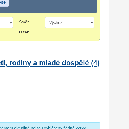
 vše
Směr
řazení:
i, rodiny a mladé dospělé (4)
 tématu aktuálně nejsou vyhlášeny žádné výzvy.