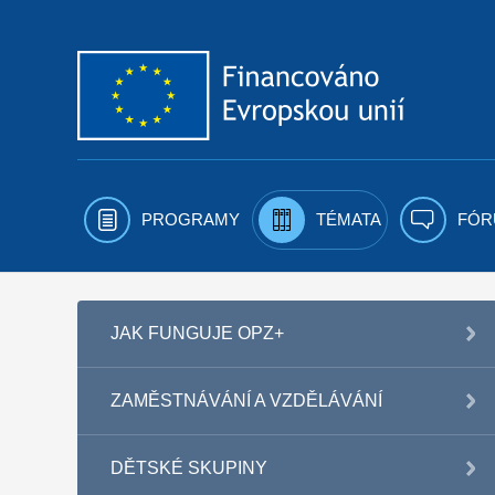
Přejít k obsahu
PROGRAMY
TÉMATA
FÓR
JAK FUNGUJE OPZ+
ZAMĚSTNÁVÁNÍ A VZDĚLÁVÁNÍ
DĚTSKÉ SKUPINY