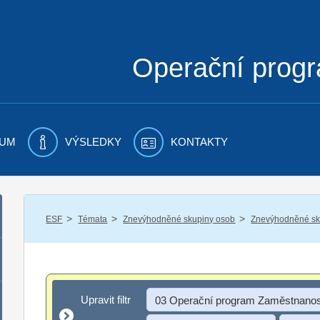
Operační prog
UM
VÝSLEDKY
KONTAKTY
/
/
/
ESF
Témata
Znevýhodněné skupiny osob
Znevýhodněné sku
Upravit filtr
Upravit filtr
03 Operační program Zaměstnanos