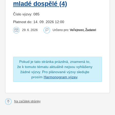
mladé dospělé (4)
Číslo výzvy: 085
Platnost do: 14. 09. 2026 12:00
29. 6. 2026
Určeno pro:
Veřejnost, Žadatel
Pokud je tato stránka prázdná, znamená to,
že k tomuto tématu aktuálně nejsou vyhlášeny
žádné výzvy. Pro plánované výzvy sledujte
prosím
Harmonogram výzev
.
Na začátek stránky