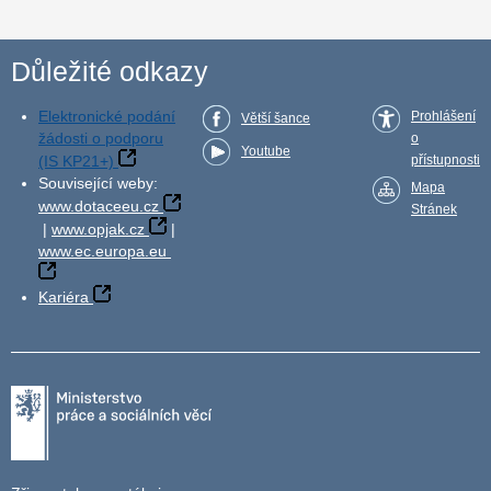
Důležité odkazy
Elektronické podání
Prohlášení
Větší šance
žádosti o podporu
o
Youtube
(IS KP21+)
přístupnosti
Související weby:
Mapa
www.dotaceeu.cz
Stránek
|
www.opjak.cz
|
www.ec.europa.eu
Kariéra