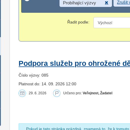
Zrušit
Probíhající výzvy
Řadit podle:
Podpora služeb pro ohrožené dět
Číslo výzvy: 085
Platnost do: 14. 09. 2026 12:00
29. 6. 2026
Určeno pro:
Veřejnost, Žadatel
Pokud je tato stránka prázdná, znamená to, že k tomuto