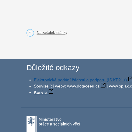
Na začátek stránky
Důležité odkazy
Elektronické podání žádosti o podporu (IS KP21+)
Související weby:
www.dotaceeu.cz
|
www.opjak.c
Kariéra