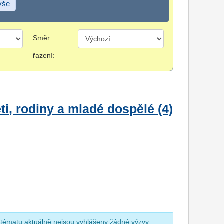
 vše
Směr
řazení:
i, rodiny a mladé dospělé (4)
 tématu aktuálně nejsou vyhlášeny žádné výzvy.