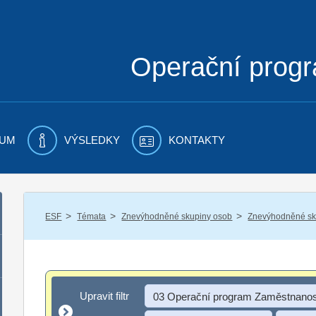
Operační prog
UM
VÝSLEDKY
KONTAKTY
/
/
/
ESF
Témata
Znevýhodněné skupiny osob
Znevýhodněné sku
Upravit filtr
Upravit filtr
03 Operační program Zaměstnanos