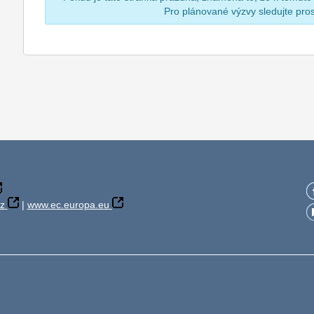
Pro plánované výzvy sledujte pr
z
|
www.ec.europa.eu