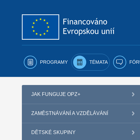
Přejít k obsahu
PROGRAMY
TÉMATA
FÓR
JAK FUNGUJE OPZ+
ZAMĚSTNÁVÁNÍ A VZDĚLÁVÁNÍ
DĚTSKÉ SKUPINY