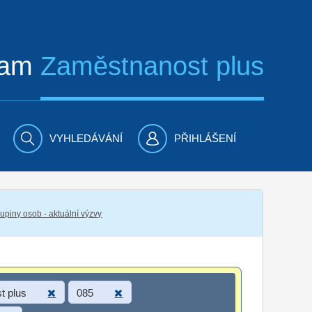
ram
Zaměstnanost plus
VYHLEDÁVÁNÍ
PŘIHLÁŠENÍ
piny osob - aktuální výzvy
t plus
085