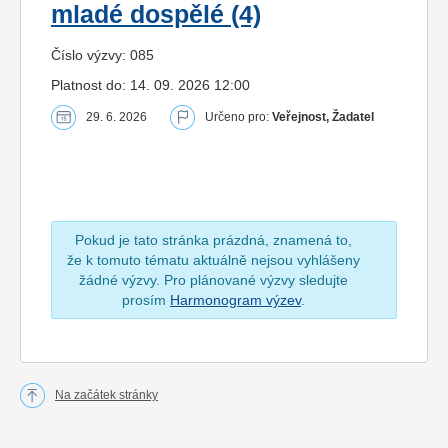
mladé dospělé (4)
Číslo výzvy: 085
Platnost do: 14. 09. 2026 12:00
29. 6. 2026
Určeno pro:
Veřejnost, Žadatel
Pokud je tato stránka prázdná, znamená to,
že k tomuto tématu aktuálně nejsou vyhlášeny
žádné výzvy. Pro plánované výzvy sledujte
prosím
Harmonogram výzev
.
Na začátek stránky