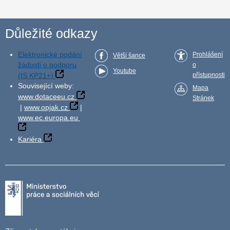
Důležité odkazy
Elektronické podání
Prohlášení
Větší šance
žádosti o podporu
o
Youtube
(IS KP21+)
přístupnosti
Související weby:
Mapa
www.dotaceeu.cz
Stránek
|
www.opjak.cz
|
www.ec.europa.eu
Kariéra