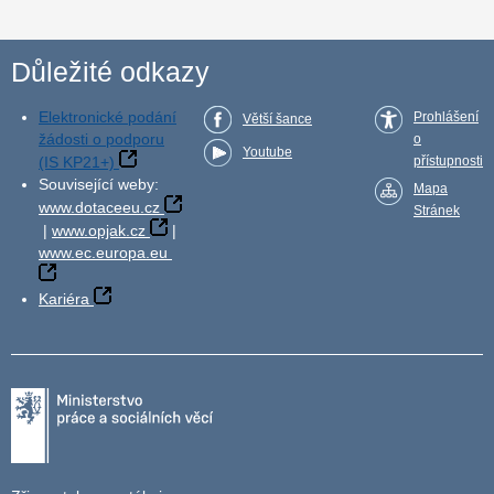
Důležité odkazy
Elektronické podání
Prohlášení
Větší šance
žádosti o podporu
o
Youtube
(IS KP21+)
přístupnosti
Související weby:
Mapa
www.dotaceeu.cz
Stránek
|
www.opjak.cz
|
www.ec.europa.eu
Kariéra