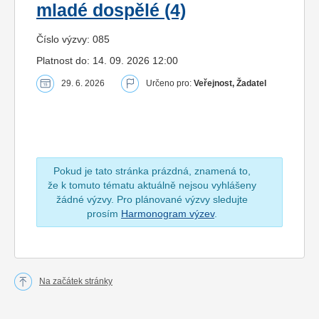
mladé dospělé (4)
Číslo výzvy: 085
Platnost do: 14. 09. 2026 12:00
29. 6. 2026
Určeno pro:
Veřejnost, Žadatel
Pokud je tato stránka prázdná, znamená to,
že k tomuto tématu aktuálně nejsou vyhlášeny
žádné výzvy. Pro plánované výzvy sledujte
prosím
Harmonogram výzev
.
Na začátek stránky