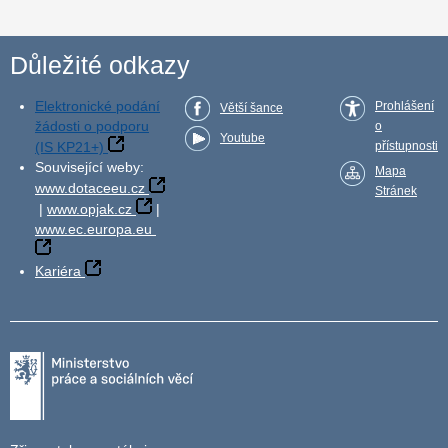
Důležité odkazy
Elektronické podání
Prohlášení
Větší šance
žádosti o podporu
o
Youtube
(IS KP21+)
přístupnosti
Související weby:
Mapa
www.dotaceeu.cz
Stránek
|
www.opjak.cz
|
www.ec.europa.eu
Kariéra