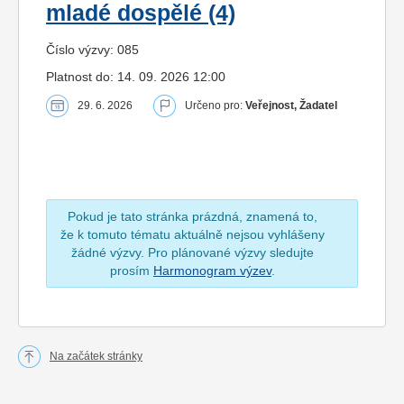
mladé dospělé (4)
Číslo výzvy: 085
Platnost do: 14. 09. 2026 12:00
29. 6. 2026
Určeno pro:
Veřejnost, Žadatel
Pokud je tato stránka prázdná, znamená to,
že k tomuto tématu aktuálně nejsou vyhlášeny
žádné výzvy. Pro plánované výzvy sledujte
prosím
Harmonogram výzev
.
Na začátek stránky