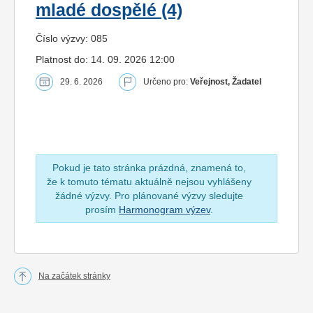
mladé dospělé (4)
Číslo výzvy: 085
Platnost do: 14. 09. 2026 12:00
29. 6. 2026
Určeno pro:
Veřejnost, Žadatel
Pokud je tato stránka prázdná, znamená to,
že k tomuto tématu aktuálně nejsou vyhlášeny
žádné výzvy. Pro plánované výzvy sledujte
prosím
Harmonogram výzev
.
Na začátek stránky