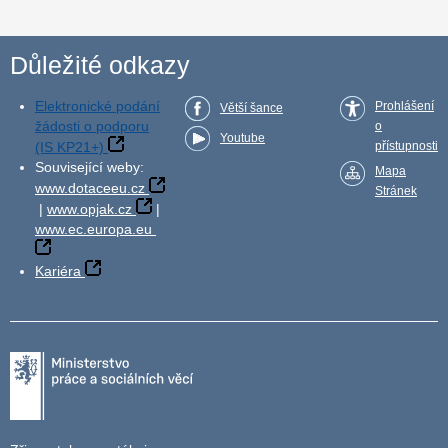
Důležité odkazy
Elektronické podání
Prohlášení
Větší šance
žádosti o podporu
o
Youtube
(IS KP21+)
přístupnosti
Související weby:
Mapa
www.dotaceeu.cz
Stránek
|
www.opjak.cz
|
www.ec.europa.eu
Kariéra