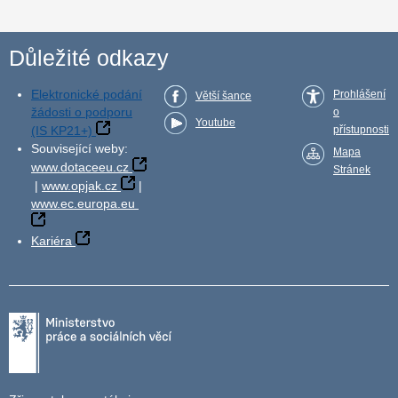
Důležité odkazy
Elektronické podání
Prohlášení
Větší šance
žádosti o podporu
o
Youtube
(IS KP21+)
přístupnosti
Související weby:
Mapa
www.dotaceeu.cz
Stránek
|
www.opjak.cz
|
www.ec.europa.eu
Kariéra