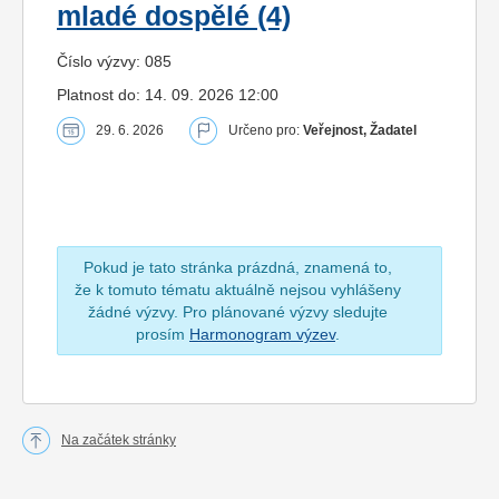
mladé dospělé (4)
Číslo výzvy: 085
Platnost do: 14. 09. 2026 12:00
29. 6. 2026
Určeno pro:
Veřejnost, Žadatel
Pokud je tato stránka prázdná, znamená to,
že k tomuto tématu aktuálně nejsou vyhlášeny
žádné výzvy. Pro plánované výzvy sledujte
prosím
Harmonogram výzev
.
Na začátek stránky