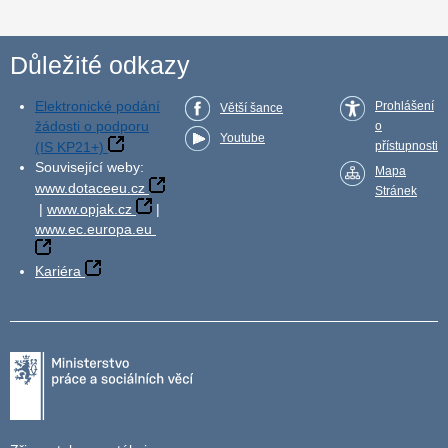
Důležité odkazy
Elektronické podání
Prohlášení
Větší šance
žádosti o podporu
o
Youtube
(IS KP21+)
přístupnosti
Související weby:
Mapa
www.dotaceeu.cz
Stránek
|
www.opjak.cz
|
www.ec.europa.eu
Kariéra