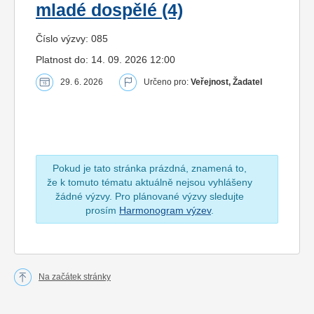
mladé dospělé (4)
Číslo výzvy: 085
Platnost do: 14. 09. 2026 12:00
29. 6. 2026
Určeno pro:
Veřejnost, Žadatel
Pokud je tato stránka prázdná, znamená to,
že k tomuto tématu aktuálně nejsou vyhlášeny
žádné výzvy. Pro plánované výzvy sledujte
prosím
Harmonogram výzev
.
Na začátek stránky