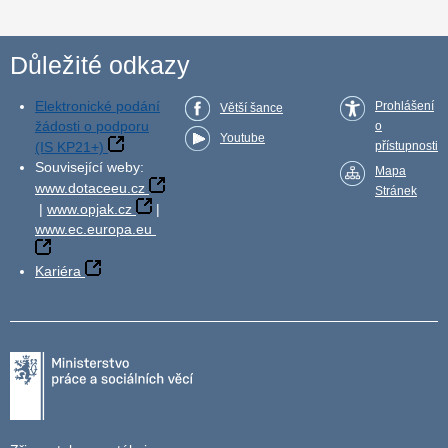
Důležité odkazy
Elektronické podání
Prohlášení
Větší šance
žádosti o podporu
o
Youtube
(IS KP21+)
přístupnosti
Související weby:
Mapa
www.dotaceeu.cz
Stránek
|
www.opjak.cz
|
www.ec.europa.eu
Kariéra