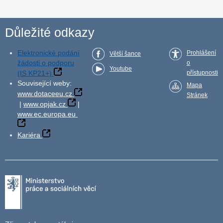
Důležité odkazy
Elektronické podání
Prohlášení
Větší šance
žádosti o podporu
o
Youtube
(IS KP21+)
přístupnosti
Související weby:
Mapa
www.dotaceeu.cz
Stránek
|
www.opjak.cz
|
www.ec.europa.eu
Kariéra