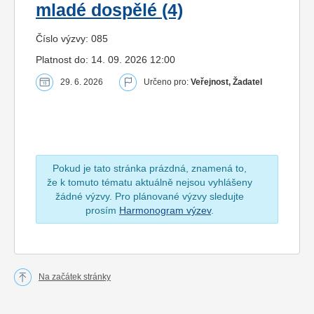
mladé dospělé (4)
Číslo výzvy: 085
Platnost do: 14. 09. 2026 12:00
29. 6. 2026
Určeno pro:
Veřejnost, Žadatel
Pokud je tato stránka prázdná, znamená to,
že k tomuto tématu aktuálně nejsou vyhlášeny
žádné výzvy. Pro plánované výzvy sledujte
prosím
Harmonogram výzev
.
Na začátek stránky