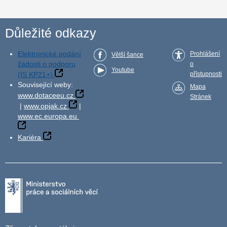
Důležité odkazy
Elektronické podání
Prohlášení
Větší šance
žádosti o podporu
o
Youtube
(IS KP21+)
přístupnosti
Související weby:
Mapa
www.dotaceeu.cz
Stránek
|
www.opjak.cz
|
www.ec.europa.eu
Kariéra