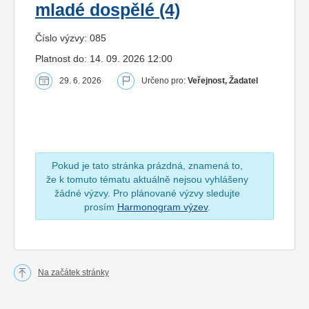
mladé dospělé (4)
Číslo výzvy: 085
Platnost do: 14. 09. 2026 12:00
29. 6. 2026
Určeno pro:
Veřejnost, Žadatel
Pokud je tato stránka prázdná, znamená to,
že k tomuto tématu aktuálně nejsou vyhlášeny
žádné výzvy. Pro plánované výzvy sledujte
prosím
Harmonogram výzev
.
Na začátek stránky