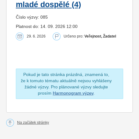
mladé dospělé (4)
Číslo výzvy: 085
Platnost do: 14. 09. 2026 12:00
29. 6. 2026
Určeno pro:
Veřejnost, Žadatel
Pokud je tato stránka prázdná, znamená to,
že k tomuto tématu aktuálně nejsou vyhlášeny
žádné výzvy. Pro plánované výzvy sledujte
prosím
Harmonogram výzev
.
Na začátek stránky