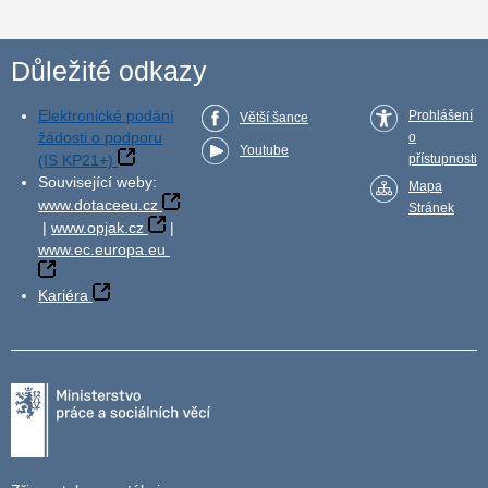
Důležité odkazy
Elektronické podání
Prohlášení
Větší šance
žádosti o podporu
o
Youtube
(IS KP21+)
přístupnosti
Související weby:
Mapa
www.dotaceeu.cz
Stránek
|
www.opjak.cz
|
www.ec.europa.eu
Kariéra