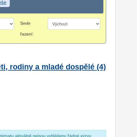
 vše
Směr
řazení:
i, rodiny a mladé dospělé (4)
 tématu aktuálně nejsou vyhlášeny žádné výzvy.