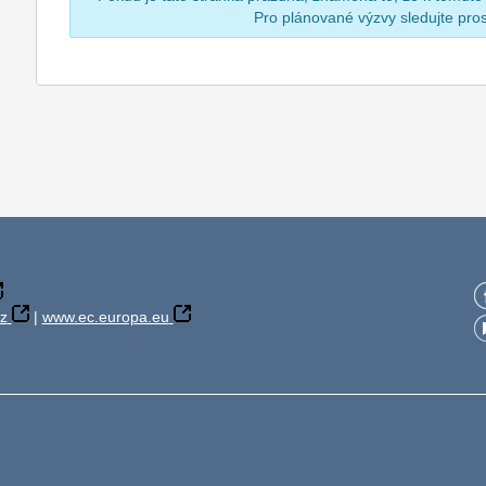
Pro plánované výzvy sledujte pr
z
|
www.ec.europa.eu