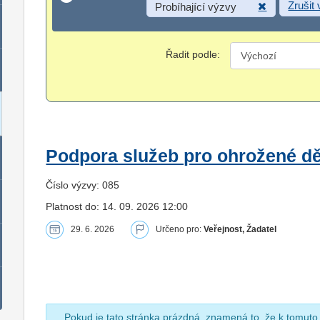
Zrušit
Probíhající výzvy
Řadit podle:
Podpora služeb pro ohrožené dět
Číslo výzvy: 085
Platnost do: 14. 09. 2026 12:00
29. 6. 2026
Určeno pro:
Veřejnost, Žadatel
Pokud je tato stránka prázdná, znamená to, že k tomuto