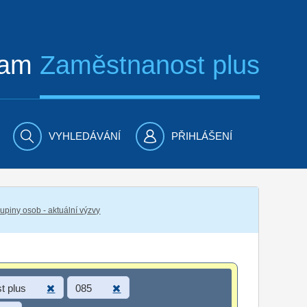
ram
Zaměstnanost plus
VYHLEDÁVÁNÍ
PŘIHLÁŠENÍ
piny osob - aktuální výzvy
t plus
085