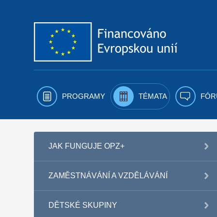
Přejít k obsahu
PROGRAMY
TÉMATA
FÓR
JAK FUNGUJE OPZ+
ZAMĚSTNÁVÁNÍ A VZDĚLÁVÁNÍ
DĚTSKÉ SKUPINY