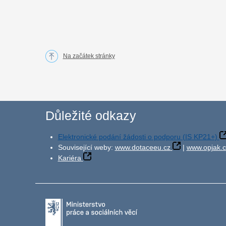
Na začátek stránky
Důležité odkazy
Elektronické podání žádosti o podporu (IS KP21+)
Související weby:
www.dotaceeu.cz
|
www.opjak.c
Kariéra