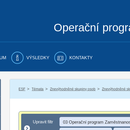
Operační prog
UM
VÝSLEDKY
KONTAKTY
/
/
/
ESF
Témata
Znevýhodněné skupiny osob
Znevýhodněné sku
Upravit filtr
Upravit filtr
03 Operační program Zaměstnanos