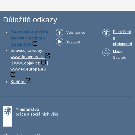
Důležité odkazy
Elektronické podání
Prohlášení
Větší šance
žádosti o podporu
o
Youtube
(IS KP21+)
přístupnosti
Související weby:
Mapa
www.dotaceeu.cz
Stránek
|
www.opjak.cz
|
www.ec.europa.eu
Kariéra