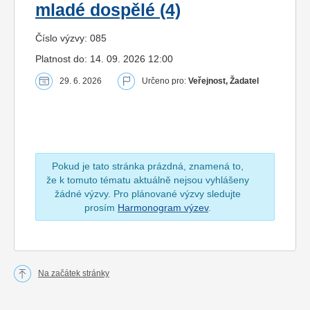
mladé dospělé (4)
Číslo výzvy: 085
Platnost do: 14. 09. 2026 12:00
29. 6. 2026
Určeno pro:
Veřejnost, Žadatel
Pokud je tato stránka prázdná, znamená to,
že k tomuto tématu aktuálně nejsou vyhlášeny
žádné výzvy. Pro plánované výzvy sledujte
prosím
Harmonogram výzev
.
Na začátek stránky