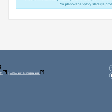
Pro plánované výzvy sledujte pr
z
|
www.ec.europa.eu