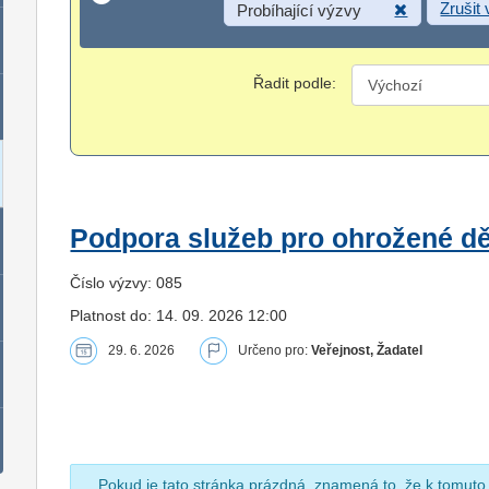
Zrušit
Probíhající výzvy
Řadit podle:
Podpora služeb pro ohrožené dět
Číslo výzvy: 085
Platnost do: 14. 09. 2026 12:00
29. 6. 2026
Určeno pro:
Veřejnost, Žadatel
Pokud je tato stránka prázdná, znamená to, že k tomuto