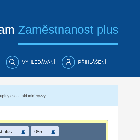
ram
Zaměstnanost plus
VYHLEDÁVÁNÍ
PŘIHLÁŠENÍ
piny osob - aktuální výzvy
t plus
085