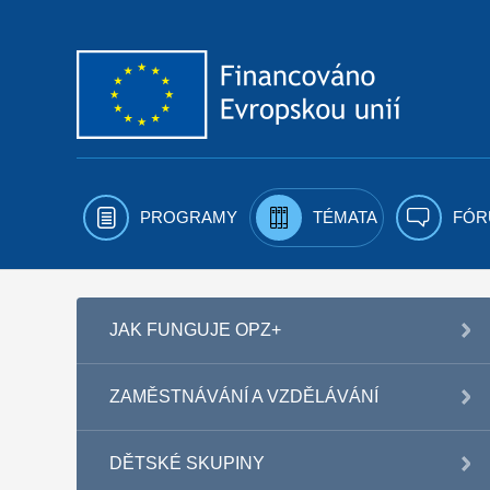
Přejít k obsahu
PROGRAMY
TÉMATA
FÓR
JAK FUNGUJE OPZ+
ZAMĚSTNÁVÁNÍ A VZDĚLÁVÁNÍ
DĚTSKÉ SKUPINY