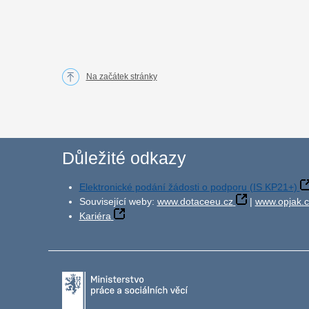
Na začátek stránky
Důležité odkazy
Elektronické podání žádosti o podporu (IS KP21+)
Související weby:
www.dotaceeu.cz
|
www.opjak.c
Kariéra