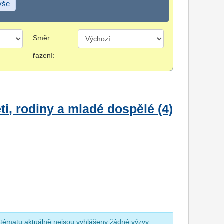
 vše
Směr
řazení:
i, rodiny a mladé dospělé (4)
 tématu aktuálně nejsou vyhlášeny žádné výzvy.