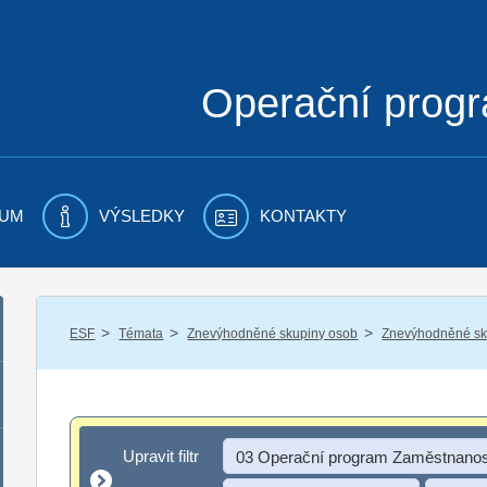
Operační prog
UM
VÝSLEDKY
KONTAKTY
/
/
/
ESF
Témata
Znevýhodněné skupiny osob
Znevýhodněné sku
Upravit filtr
Upravit filtr
03 Operační program Zaměstnanos