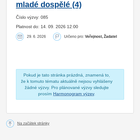
mladé dospělé (4)
Číslo výzvy: 085
Platnost do: 14. 09. 2026 12:00
29. 6. 2026
Určeno pro:
Veřejnost, Žadatel
Pokud je tato stránka prázdná, znamená to,
že k tomuto tématu aktuálně nejsou vyhlášeny
žádné výzvy. Pro plánované výzvy sledujte
prosím
Harmonogram výzev
.
Na začátek stránky