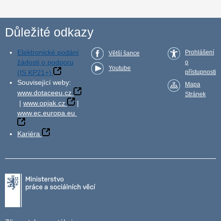
Důležité odkazy
Elektronické podání
Prohlášení
Větší šance
žádosti o podporu
o
Youtube
(IS KP21+)
přístupnosti
Související weby:
Mapa
www.dotaceeu.cz
Stránek
|
www.opjak.cz
|
www.ec.europa.eu
Kariéra