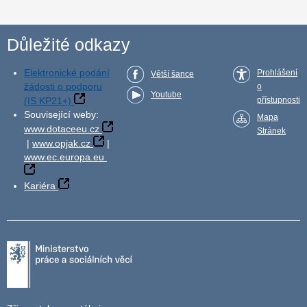
Důležité odkazy
Elektronické podání
Prohlášení
Větší šance
žádosti o podporu
o
Youtube
(IS KP21+)
přístupnosti
Související weby:
Mapa
www.dotaceeu.cz
Stránek
|
www.opjak.cz
|
www.ec.europa.eu
Kariéra