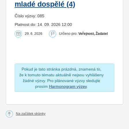
mladé dospělé (4)
Číslo výzvy: 085
Platnost do: 14. 09. 2026 12:00
29. 6. 2026
Určeno pro:
Veřejnost, Žadatel
Pokud je tato stránka prázdná, znamená to,
že k tomuto tématu aktuálně nejsou vyhlášeny
žádné výzvy. Pro plánované výzvy sledujte
prosím
Harmonogram výzev
.
Na začátek stránky