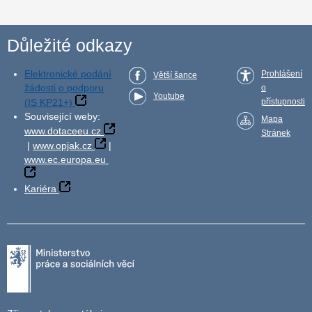
Důležité odkazy
Elektronické podání
Prohlášení
Větší šance
žádosti o podporu
o
Youtube
(IS KP21+)
přístupnosti
Související weby:
Mapa
www.dotaceeu.cz
Stránek
|
www.opjak.cz
|
www.ec.europa.eu
Kariéra