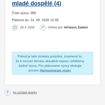
mladé dospělé (4)
Číslo výzvy: 085
Platnost do: 14. 09. 2026 12:00
29. 6. 2026
Určeno pro:
Veřejnost, Žadatel
Pokud je tato stránka prázdná, znamená to,
že k tomuto tématu aktuálně nejsou vyhlášeny
žádné výzvy. Pro plánované výzvy sledujte
prosím
Harmonogram výzev
.
Na začátek stránky