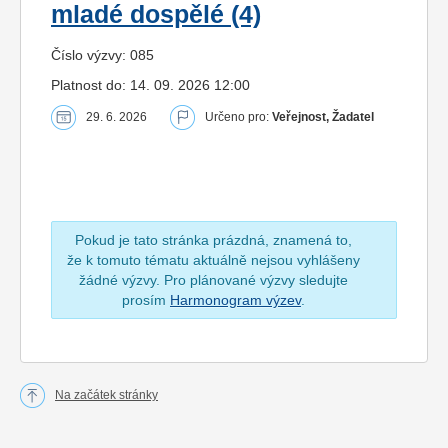
mladé dospělé (4)
Číslo výzvy: 085
Platnost do: 14. 09. 2026 12:00
29. 6. 2026
Určeno pro:
Veřejnost, Žadatel
Pokud je tato stránka prázdná, znamená to,
že k tomuto tématu aktuálně nejsou vyhlášeny
žádné výzvy. Pro plánované výzvy sledujte
prosím
Harmonogram výzev
.
Na začátek stránky