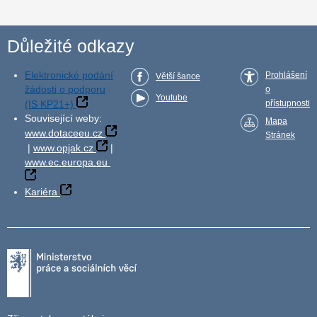
Důležité odkazy
Elektronické podání
Prohlášení
Větší šance
žádosti o podporu
o
Youtube
(IS KP21+)
přístupnosti
Související weby:
Mapa
www.dotaceeu.cz
Stránek
|
www.opjak.cz
|
www.ec.europa.eu
Kariéra