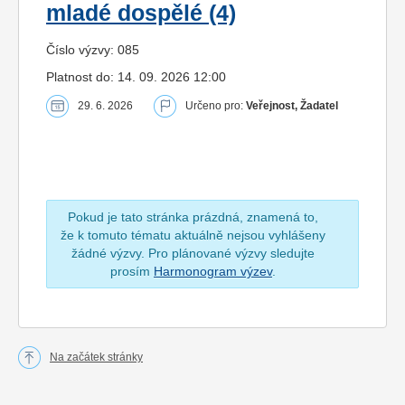
mladé dospělé (4)
Číslo výzvy: 085
Platnost do: 14. 09. 2026 12:00
29. 6. 2026
Určeno pro:
Veřejnost, Žadatel
Pokud je tato stránka prázdná, znamená to,
že k tomuto tématu aktuálně nejsou vyhlášeny
žádné výzvy. Pro plánované výzvy sledujte
prosím
Harmonogram výzev
.
Na začátek stránky