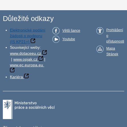
Důležité odkazy
Elektronické podání
Prohlášení
Větší šance
žádosti o podporu
o
Youtube
(IS KP21+)
přístupnosti
Související weby:
Mapa
www.dotaceeu.cz
Stránek
|
www.opjak.cz
|
www.ec.europa.eu
Kariéra