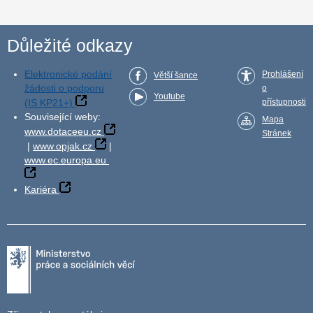
Důležité odkazy
Elektronické podání
Prohlášení
Větší šance
žádosti o podporu
o
Youtube
(IS KP21+)
přístupnosti
Související weby:
Mapa
www.dotaceeu.cz
Stránek
|
www.opjak.cz
|
www.ec.europa.eu
Kariéra