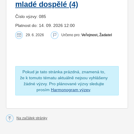
mladé dospělé (4)
Číslo výzvy: 085
Platnost do: 14. 09. 2026 12:00
29. 6. 2026
Určeno pro:
Veřejnost, Žadatel
Pokud je tato stránka prázdná, znamená to,
že k tomuto tématu aktuálně nejsou vyhlášeny
žádné výzvy. Pro plánované výzvy sledujte
prosím
Harmonogram výzev
.
Na začátek stránky