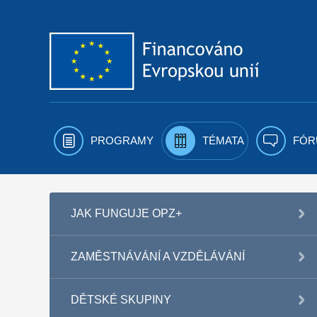
Přejít k obsahu
PROGRAMY
TÉMATA
FÓR
JAK FUNGUJE OPZ+
ZAMĚSTNÁVÁNÍ A VZDĚLÁVÁNÍ
DĚTSKÉ SKUPINY