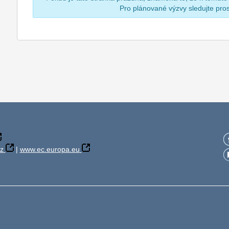
Pro plánované výzvy sledujte pr
z
|
www.ec.europa.eu