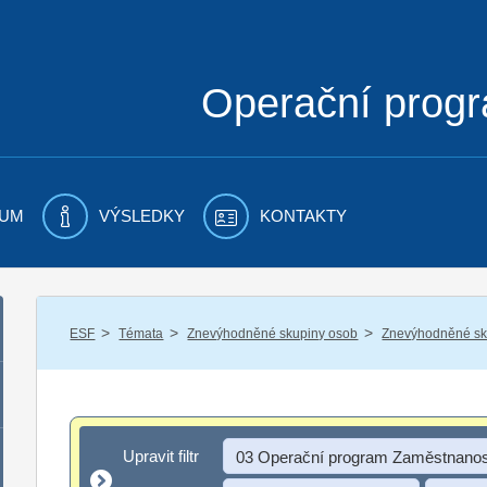
Operační prog
UM
VÝSLEDKY
KONTAKTY
/
/
/
ESF
Témata
Znevýhodněné skupiny osob
Znevýhodněné sku
Upravit filtr
Upravit filtr
03 Operační program Zaměstnanos