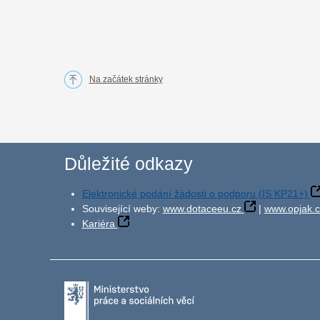
Na začátek stránky
Důležité odkazy
Elektronické podání žádosti o podporu (IS KP21+)
Související weby:
www.dotaceeu.cz
|
www.opjak.c
Kariéra