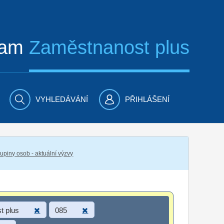
ram
Zaměstnanost plus
VYHLEDÁVÁNÍ
PŘIHLÁŠENÍ
piny osob - aktuální výzvy
t plus
085