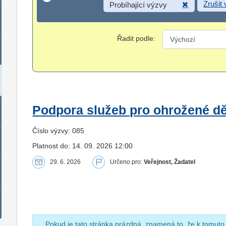
Zrušit
Probíhající výzvy
Řadit podle:
Podpora služeb pro ohrožené dět
Číslo výzvy: 085
Platnost do: 14. 09. 2026 12:00
29. 6. 2026
Určeno pro:
Veřejnost, Žadatel
Pokud je tato stránka prázdná, znamená to, že k tomuto