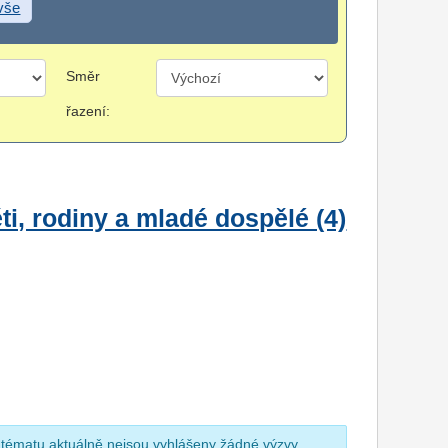
 vše
Směr
řazení:
i, rodiny a mladé dospělé (4)
 tématu aktuálně nejsou vyhlášeny žádné výzvy.