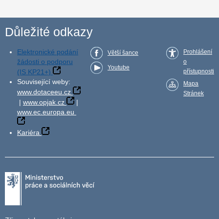
Důležité odkazy
Elektronické podání
Prohlášení
Větší šance
žádosti o podporu
o
Youtube
(IS KP21+)
přístupnosti
Související weby:
Mapa
www.dotaceeu.cz
Stránek
|
www.opjak.cz
|
www.ec.europa.eu
Kariéra