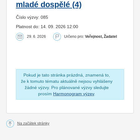
mladé dospělé (4)
Číslo výzvy: 085
Platnost do: 14. 09. 2026 12:00
29. 6. 2026
Určeno pro:
Veřejnost, Žadatel
Pokud je tato stránka prázdná, znamená to,
že k tomuto tématu aktuálně nejsou vyhlášeny
žádné výzvy. Pro plánované výzvy sledujte
prosím
Harmonogram výzev
.
Na začátek stránky