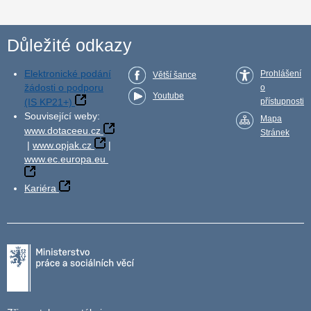
Důležité odkazy
Elektronické podání
Prohlášení
Větší šance
žádosti o podporu
o
Youtube
(IS KP21+)
přístupnosti
Související weby:
Mapa
www.dotaceeu.cz
Stránek
|
www.opjak.cz
|
www.ec.europa.eu
Kariéra