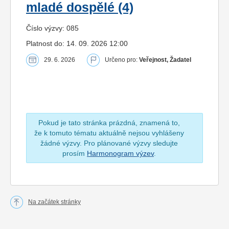
mladé dospělé (4)
Číslo výzvy: 085
Platnost do: 14. 09. 2026 12:00
29. 6. 2026
Určeno pro:
Veřejnost, Žadatel
Pokud je tato stránka prázdná, znamená to,
že k tomuto tématu aktuálně nejsou vyhlášeny
žádné výzvy. Pro plánované výzvy sledujte
prosím
Harmonogram výzev
.
Na začátek stránky