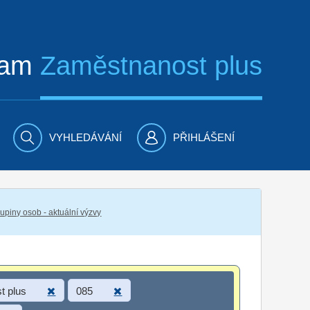
ram
Zaměstnanost plus
VYHLEDÁVÁNÍ
PŘIHLÁŠENÍ
piny osob - aktuální výzvy
t plus
085