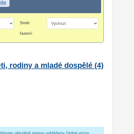
 vše
Směr
řazení:
i, rodiny a mladé dospělé (4)
 tématu aktuálně nejsou vyhlášeny žádné výzvy.