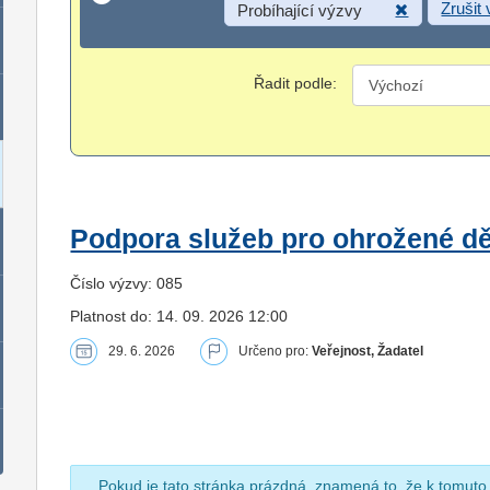
Zrušit
Probíhající výzvy
Řadit podle:
Podpora služeb pro ohrožené dět
Číslo výzvy: 085
Platnost do: 14. 09. 2026 12:00
29. 6. 2026
Určeno pro:
Veřejnost, Žadatel
Pokud je tato stránka prázdná, znamená to, že k tomuto