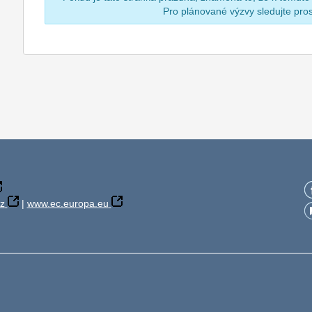
Pro plánované výzvy sledujte pr
z
|
www.ec.europa.eu