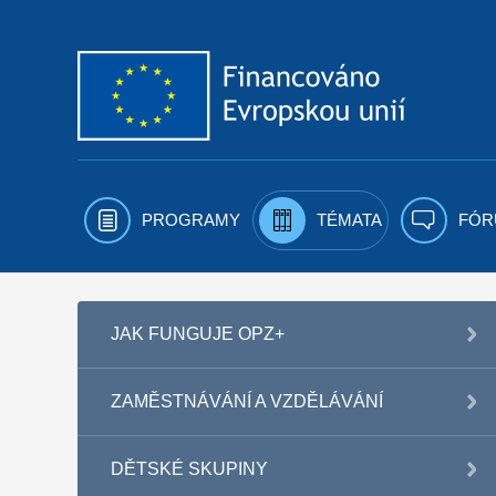
Přejít k obsahu
PROGRAMY
TÉMATA
FÓR
JAK FUNGUJE OPZ+
ZAMĚSTNÁVÁNÍ A VZDĚLÁVÁNÍ
DĚTSKÉ SKUPINY