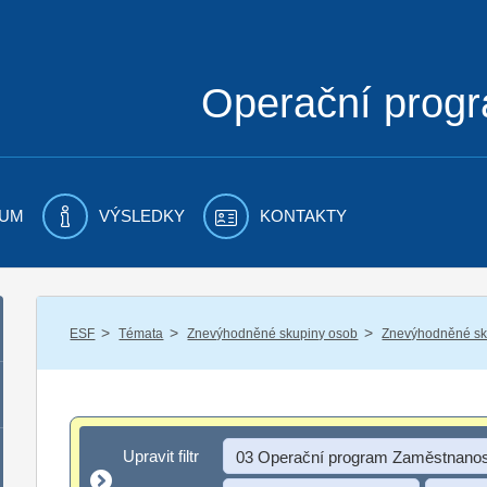
Operační prog
UM
VÝSLEDKY
KONTAKTY
/
/
/
ESF
Témata
Znevýhodněné skupiny osob
Znevýhodněné sku
Upravit filtr
Upravit filtr
03 Operační program Zaměstnanos