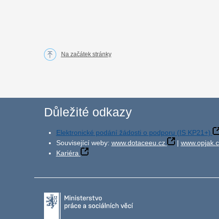
Na začátek stránky
Důležité odkazy
Elektronické podání žádosti o podporu (IS KP21+)
Související weby:
www.dotaceeu.cz
|
www.opjak.c
Kariéra