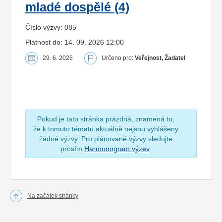
mladé dospělé (4)
Číslo výzvy: 085
Platnost do: 14. 09. 2026 12:00
29. 6. 2026
Určeno pro:
Veřejnost, Žadatel
Pokud je tato stránka prázdná, znamená to,
že k tomuto tématu aktuálně nejsou vyhlášeny
žádné výzvy. Pro plánované výzvy sledujte
prosím
Harmonogram výzev
.
Na začátek stránky