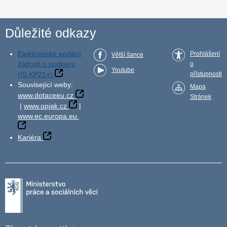
Důležité odkazy
Elektronické podání
Prohlášení
Větší šance
žádosti o podporu
o
Youtube
(IS KP21+)
přístupnosti
Související weby:
Mapa
www.dotaceeu.cz
Stránek
|
www.opjak.cz
|
www.ec.europa.eu
Kariéra