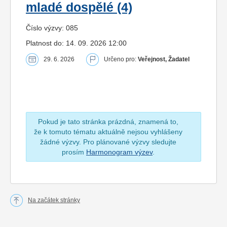
mladé dospělé (4)
Číslo výzvy: 085
Platnost do: 14. 09. 2026 12:00
29. 6. 2026
Určeno pro:
Veřejnost, Žadatel
Pokud je tato stránka prázdná, znamená to,
že k tomuto tématu aktuálně nejsou vyhlášeny
žádné výzvy. Pro plánované výzvy sledujte
prosím
Harmonogram výzev
.
Na začátek stránky