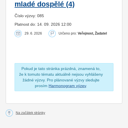
mladé dospělé (4)
Číslo výzvy: 085
Platnost do: 14. 09. 2026 12:00
29. 6. 2026
Určeno pro:
Veřejnost, Žadatel
Pokud je tato stránka prázdná, znamená to,
že k tomuto tématu aktuálně nejsou vyhlášeny
žádné výzvy. Pro plánované výzvy sledujte
prosím
Harmonogram výzev
.
Na začátek stránky