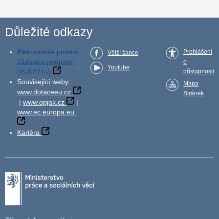
Důležité odkazy
Elektronické podání
Prohlášení
Větší šance
žádosti o podporu
o
Youtube
(IS KP21+)
přístupnosti
Související weby:
Mapa
www.dotaceeu.cz
Stránek
|
www.opjak.cz
|
www.ec.europa.eu
Kariéra