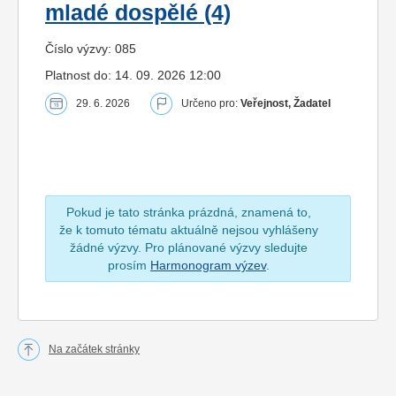
mladé dospělé (4)
Číslo výzvy: 085
Platnost do: 14. 09. 2026 12:00
29. 6. 2026
Určeno pro:
Veřejnost, Žadatel
Pokud je tato stránka prázdná, znamená to,
že k tomuto tématu aktuálně nejsou vyhlášeny
žádné výzvy. Pro plánované výzvy sledujte
prosím
Harmonogram výzev
.
Na začátek stránky