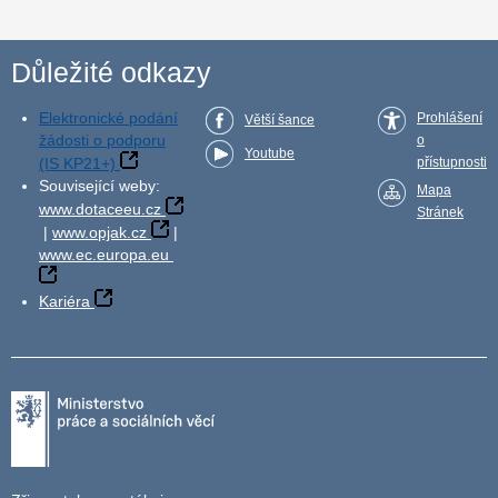
Důležité odkazy
Elektronické podání
Prohlášení
Větší šance
žádosti o podporu
o
Youtube
(IS KP21+)
přístupnosti
Související weby:
Mapa
www.dotaceeu.cz
Stránek
|
www.opjak.cz
|
www.ec.europa.eu
Kariéra