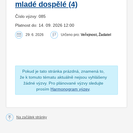
mladé dospělé (4)
Číslo výzvy: 085
Platnost do: 14. 09. 2026 12:00
29. 6. 2026
Určeno pro:
Veřejnost, Žadatel
Pokud je tato stránka prázdná, znamená to,
že k tomuto tématu aktuálně nejsou vyhlášeny
žádné výzvy. Pro plánované výzvy sledujte
prosím
Harmonogram výzev
.
Na začátek stránky