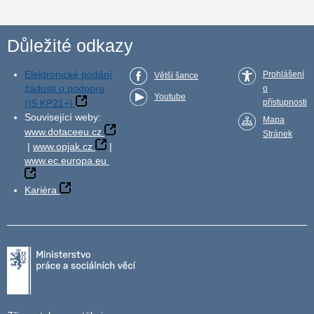
Důležité odkazy
Elektronické podání
Prohlášení
Větší šance
žádosti o podporu
o
Youtube
(IS KP21+)
přístupnosti
Související weby:
Mapa
www.dotaceeu.cz
Stránek
|
www.opjak.cz
|
www.ec.europa.eu
Kariéra