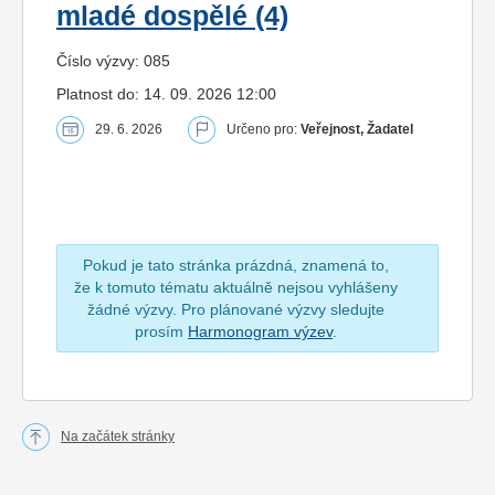
mladé dospělé (4)
Číslo výzvy: 085
Platnost do: 14. 09. 2026 12:00
29. 6. 2026
Určeno pro:
Veřejnost, Žadatel
Pokud je tato stránka prázdná, znamená to,
že k tomuto tématu aktuálně nejsou vyhlášeny
žádné výzvy. Pro plánované výzvy sledujte
prosím
Harmonogram výzev
.
Na začátek stránky