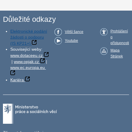
Důležité odkazy
Elektronické podání
Prohlášení
Větší šance
žádosti o podporu
o
Youtube
(IS KP21+)
přístupnosti
Související weby:
Mapa
www.dotaceeu.cz
Stránek
|
www.opjak.cz
|
www.ec.europa.eu
Kariéra