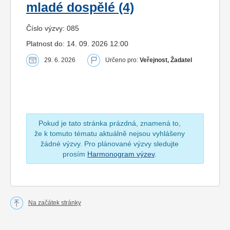
mladé dospělé (4)
Číslo výzvy: 085
Platnost do: 14. 09. 2026 12:00
29. 6. 2026
Určeno pro:
Veřejnost, Žadatel
Pokud je tato stránka prázdná, znamená to,
že k tomuto tématu aktuálně nejsou vyhlášeny
žádné výzvy. Pro plánované výzvy sledujte
prosím
Harmonogram výzev
.
Na začátek stránky