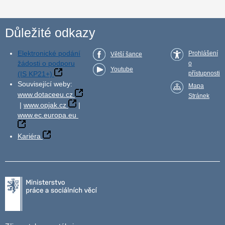
Důležité odkazy
Elektronické podání
Prohlášení
Větší šance
žádosti o podporu
o
Youtube
(IS KP21+)
přístupnosti
Související weby:
Mapa
www.dotaceeu.cz
Stránek
|
www.opjak.cz
|
www.ec.europa.eu
Kariéra